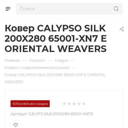
Ковер CALYPSO SILK
200X280 65001-XN7 E
ORIENTAL WEAVERS
—
—
—
Главная
Каталог
Ковры
—
Ковры с современным рисунком
Ковер CALYPSO SILK 200X280 65001-XN7 E ORIENTAL
WEAVERS
Юбилейная скидка
Артикул:
CALYPS.SILK 200X280 65001-XN7 E