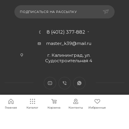
ПОДПИСАТЬСЯ НА РАССЫЛКУ
8 (4012) 377-882
master_k39@mail.ru
г. Калининград, ул.
Судостроительная 4
Главная
Каталог
Корзина
Контакты
Избранные
2026 © Интернет-магазин МАСТЕР39 предоставит свои
торговые интернет-площадки для продажи товаров
строительного и бытового назначения и сопутствующие им.