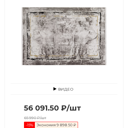
ВИДЕО
56 091.50
₽
/шт
65 990
₽
/шт
-
15
%
Экономия
9 898.50 ₽