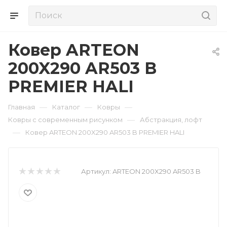
Ковер ARTEON
200X290 AR503 B
PREMIER HALI
—
—
—
Главная
Каталог
Ковры
—
Ковры с современным рисунком
Абстракция, лофт
—
Ковер ARTEON 200X290 AR503 B PREMIER HALI
Артикул:
ARTEON 200X290 AR503 B