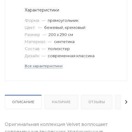
Характеристики
Форма
—
прямоугольник
Цвет:
—
бежевый, кремовый
Размер
—
200 x 290 см
Материал
—
синтетика
Состав
—
полиэстер
Дизайн
—
современная классика
Все характеристики
ОПИСАНИЕ
НАЛИЧИЕ
ОТЗЫВЫ
КАК
Оригинальная коллекция Velvet воплощает
современные тенденции, традиционные