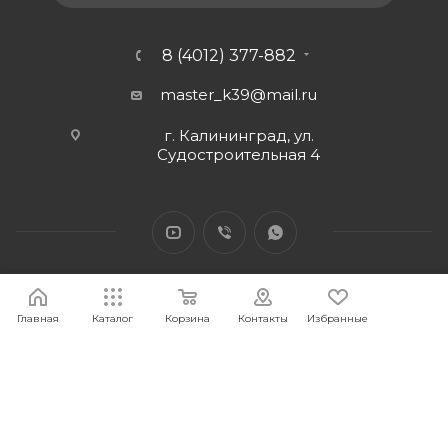
8 (4012) 377-882
master_k39@mail.ru
г. Калининград, ул.
Судостроительная 4
Главная
Каталог
Корзина
Контакты
Избранные
2026 © Интернет-магазин МАСТЕР39 предоставит свои
торговые интернет-площадки для продажи товаров
строительного и бытового назначения и сопутствующие им.