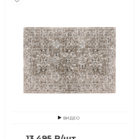
ВИДЕО
13 495
₽
/шт