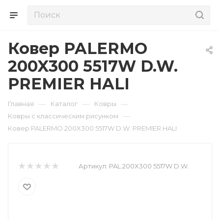
Ковер PALERMO
200X300 5517W D.W.
PREMIER HALI
—
—
—
Главная
Каталог
Ковры
—
Ковры с классическим рисунком
Ковер PALERMO 200X300 5517W D.W. PREMIER HALI
Артикул:
PAL.200X300 5517W D.W.