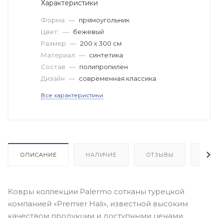
Характеристики
Форма
—
прямоугольник
Цвет:
—
бежевый
Размер
—
200 x 300 см
Материал
—
синтетика
Состав
—
полипропилен
Дизайн
—
современная классика
Все характеристики
ОПИСАНИЕ
НАЛИЧИЕ
ОТЗЫВЫ
КАК
Ковры коллекции Palermo сотканы турецкой
компанией «Premier Hali», известной высоким
качеством продукции и доступными ценами.