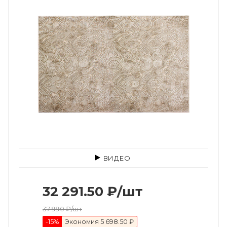
ВИДЕО
32 291.50
₽
/шт
37 990
₽
/шт
-
15
%
Экономия
5 698.50 ₽