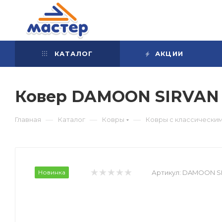
КАТАЛОГ
АКЦИИ
Ковер DAMOON SIRVAN 
—
—
—
Главная
Каталог
Ковры
Ковры с классически
Новинка
Артикул:
DAMOON SI