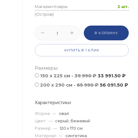
Магазин Ковры
2 шт.
(Остров)
В КОРЗИНУ
КУПИТЬ В 1 КЛИК
Размеры:
150 x 225 см -
39 990 ₽
33 991.50 ₽
200 x 290 см -
65 990 ₽
56 091.50 ₽
Характеристики
Форма
—
овал
Цвет:
—
серый, бежевый
Размер
—
120 x 170 см
Материал
—
синтетика