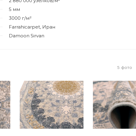
2 880 000 узелков/м²
5 мм
3000 г/м²
Farrahicarpet, Иран
Damoon Sirvan
5
фото