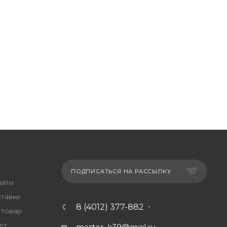
ПОДПИСАТЬСЯ НА РАССЫЛКУ
латы
ставки
8 (4012) 377-882
 товар
ет
master_k39@mail.ru