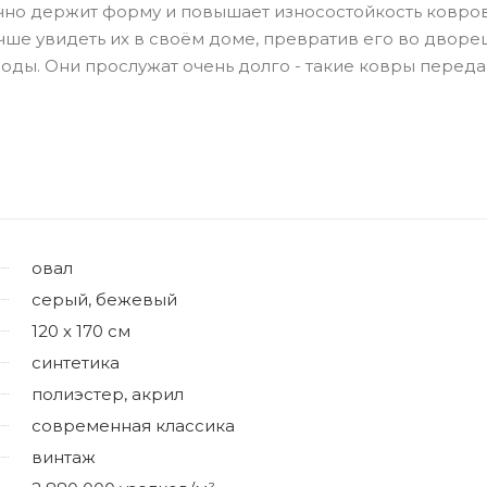
ично держит форму и повышает износостойкость ковров
чше увидеть их в своём доме, превратив его во дворец
оды. Они прослужат очень долго - такие ковры переда
овал
серый, бежевый
120 x 170 см
синтетика
полиэстер, акрил
современная классика
винтаж