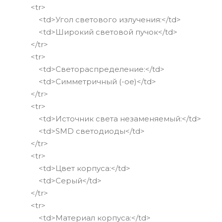
<tr>
<td>Угол светового излучения:</td>
<td>Широкий световой пучок</td>
</tr>
<tr>
<td>Светораспределение:</td>
<td>Симметричный (-ое)</td>
</tr>
<tr>
<td>Источник света незаменяемый:</td>
<td>SMD светодиоды</td>
</tr>
<tr>
<td>Цвет корпуса:</td>
<td>Серый</td>
</tr>
<tr>
<td>Материал корпуса:</td>