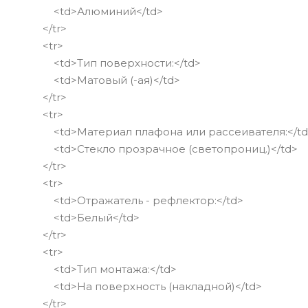
<td>Алюминий</td>
</tr>
<tr>
<td>Тип поверхности:</td>
<td>Матовый (-ая)</td>
</tr>
<tr>
<td>Материал плафона или рассеивателя:</td
<td>Стекло прозрачное (светопрониц.)</td>
</tr>
<tr>
<td>Отражатель - рефлектор:</td>
<td>Белый</td>
</tr>
<tr>
<td>Тип монтажа:</td>
<td>На поверхность (накладной)</td>
</tr>