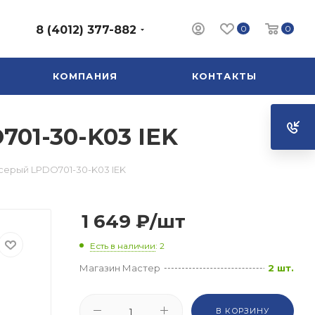
0
0
8 (4012) 377-882
КОМПАНИЯ
КОНТАКТЫ
01-30-K03 IEK
ерый LPDO701-30-K03 IEK
1 649
₽
/шт
Есть в наличии
: 2
Магазин Мастер
2 шт.
В КОРЗИНУ