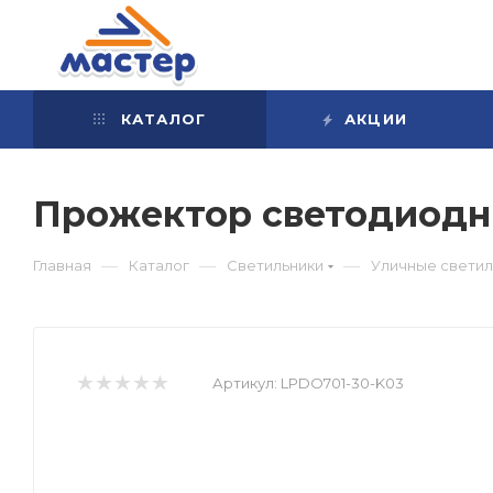
КАТАЛОГ
АКЦИИ
Прожектор светодиодны
—
—
—
Главная
Каталог
Светильники
Уличные светил
Артикул:
LPDO701-30-K03