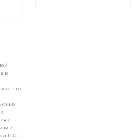
ной
в и
шафтного
бующих
ых
ия и
ыли и
уют ГОСТ