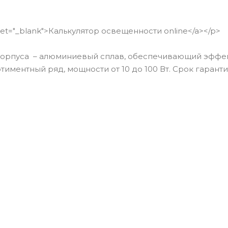
rget="_blank">Калькулятор освещенности online</a></p>
 корпуса – алюминиевый сплав, обеспечивающий эфф
ментный ряд, мощности от 10 до 100 Вт. Срок гарантии