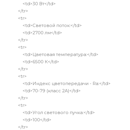
<td>30 Вт</td>
</tr>
<tr>
<td>Световой поток:</td>
<td>2700 лм</td>
</tr>
<tr>
<td>Цветовая температура:</td>
<td>6500 К</td>
</tr>
<tr>
<td>Индекс цветопередачи - Ra:</td>
<td>70-79 (класс 2A)</td>
</tr>
<tr>
<td>Угол светового пучка:</td>
<td>100</td>
</tr>