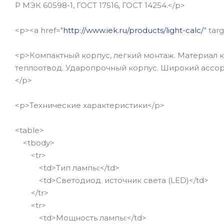
Р МЭК 60598-1, ГОСТ 17516, ГОСТ 14254.</p>
<p><a href="
http://www.iek.ru/products/light-calc/
" ta
<p>Компактный корпус, легкий монтаж. Материал
теплоотвод. Ударопрочный корпус. Широкий ассорти
</p>
<p>Технические характеристики</p>
<table>
<tbody>
<tr>
<td>Тип лампы:</td>
<td>Светодиод. источник света (LED)</td>
</tr>
<tr>
<td>Мощность лампы:</td>