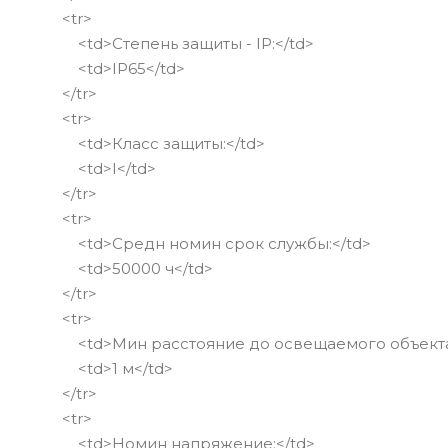
<tr>
<td>Степень защиты - IP:</td>
<td>IP65</td>
</tr>
<tr>
<td>Класс защиты:</td>
<td>I</td>
</tr>
<tr>
<td>Средн номин срок службы:</td>
<td>50000 ч</td>
</tr>
<tr>
<td>Мин расстояние до освещаемого объекта:
<td>1 м</td>
</tr>
<tr>
<td>Номин напряжение:</td>