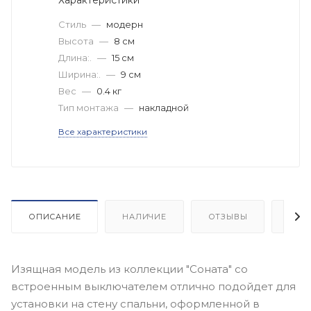
Стиль
—
модерн
Высота
—
8 см
Длина:.
—
15 см
Ширина:.
—
9 см
Вес
—
0.4 кг
Тип монтажа
—
накладной
Все характеристики
ОПИСАНИЕ
НАЛИЧИЕ
ОТЗЫВЫ
КАК
Изящная модель из коллекции "Соната" со
встроенным выключателем отлично подойдет для
установки на стену спальни, оформленной в