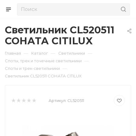
Светильник CL520511
СОНАТА CITILUX
—
—
—
Главная
Каталог
Светильники
—
Споты, трек и точечные светильники
—
Споты и трек-светильники
Светильник CL520511 СОНАТА CITILUX
Артикул:
CL520511