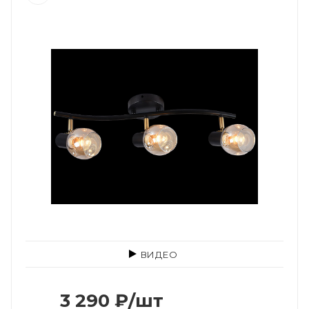
ВИДЕО
3 290
₽
/шт