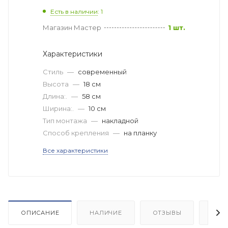
Есть в наличии
: 1
Магазин Мастер
1 шт.
Характеристики
Стиль
—
современный
Высота
—
18 см
Длина:.
—
58 см
Ширина:.
—
10 см
Тип монтажа
—
накладной
Способ крепления
—
на планку
Все характеристики
ОПИСАНИЕ
НАЛИЧИЕ
ОТЗЫВЫ
КАК