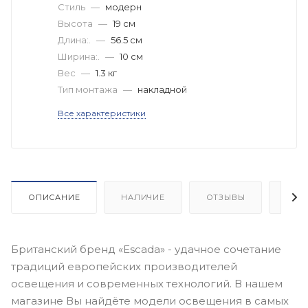
Стиль
—
модерн
Высота
—
19 см
Длина:.
—
56.5 см
Ширина:.
—
10 см
Вес
—
1.3 кг
Тип монтажа
—
накладной
Все характеристики
ОПИСАНИЕ
НАЛИЧИЕ
ОТЗЫВЫ
КАК
Британский бренд «Escada» - удачное сочетание
традиций европейских производителей
освещения и современных технологий. В нашем
магазине Вы найдёте модели освещения в самых