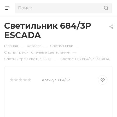
Cветильник 684/3P
ESCADA
—
—
—
Главная
Каталог
Светильники
—
Споты, трек и точечные светильники
—
Споты и трек-светильники
Cветильник 684/3P ESCADA
Артикул:
684/3P