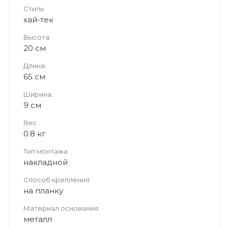
Стиль
хай-тек
Высота
20 см
Длина:.
65 см
Ширина:.
9 см
Вес
0.8 кг
Тип монтажа
накладной
Способ крепления
на планку
Материал основания
металл