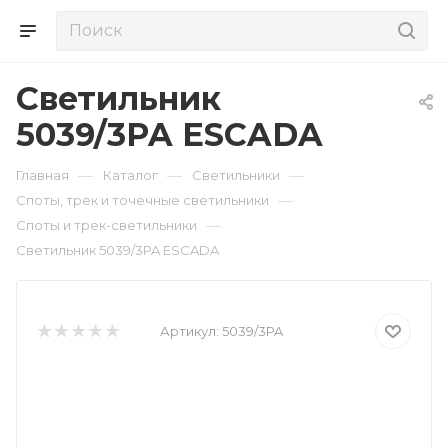
Cветильник
5039/3PA ESCADA
—
—
—
Главная
Каталог
Светильники
—
Споты, трек и точечные светильники
—
Споты и трек-светильники
Cветильник 5039/3PA ESCADA
Артикул:
5039/3PA