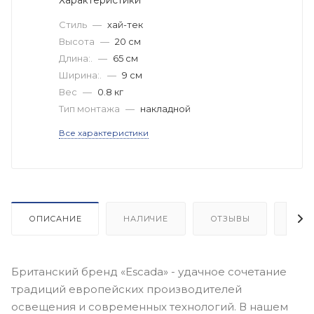
Стиль
—
хай-тек
Высота
—
20 см
Длина:.
—
65 см
Ширина:.
—
9 см
Вес
—
0.8 кг
Тип монтажа
—
накладной
Все характеристики
ОПИСАНИЕ
НАЛИЧИЕ
ОТЗЫВЫ
КАК
Британский бренд «Escada» - удачное сочетание
традиций европейских производителей
освещения и современных технологий. В нашем