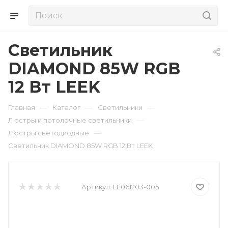
Светильник
DIAMOND 85W RGB
12 Вт LEEK
—
—
—
Главная
Каталог
Светильники
—
Люстры и потолочные светильники
—
Люстры светодиодные
Светильник DIAMOND 85W RGB 12 Вт LEEK
Артикул:
LE061203-005