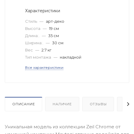
Характеристики
Стиль
—
арт-деко
Высота
—
19 см
Длина:.
—
35 см
Ширина:.
—
30 см
Вес
—
2.7 кг
Тип монтажа
—
накладной
Все характеристики
ОПИСАНИЕ
НАЛИЧИЕ
ОТЗЫВЫ
КАК
Уникальная модель из коллекции Zeil Chrome от