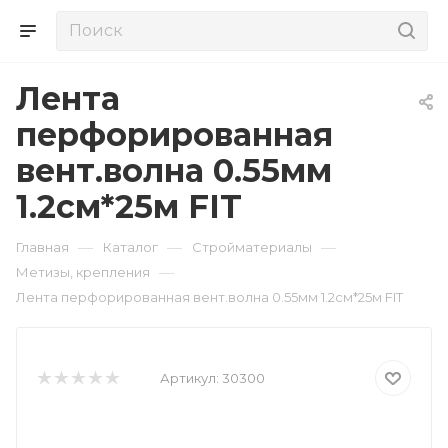
Лента
перфорированная
вент.волна 0.55мм
1.2см*25м FIT
—
—
—
Главная
Каталог
Стройматериалы
—
Метизы, крепления
Лента перфорированная вент.волна 0.55мм 1.2см*25м FIT
Артикул:
30300