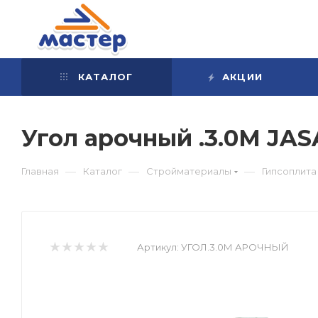
КАТАЛОГ
АКЦИИ
Угол арочный .3.0М JA
—
—
—
Главная
Каталог
Стройматериалы
Гипсоплита
Артикул:
УГОЛ.3.0М АРОЧНЫЙ