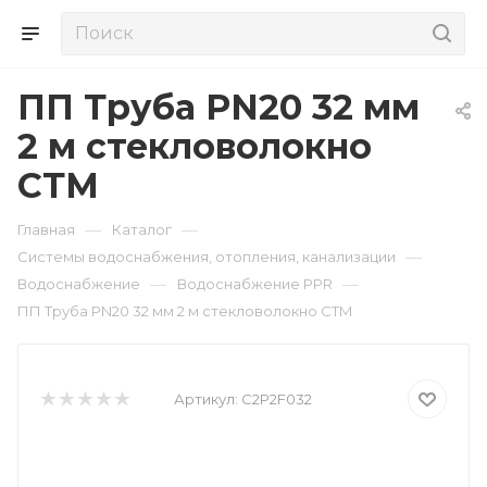
ПП Труба PN20 32 мм
2 м стекловолокно
СТМ
—
—
Главная
Каталог
—
Системы водоснабжения, отопления, канализации
—
—
Водоснабжение
Водоснабжение PPR
ПП Труба PN20 32 мм 2 м стекловолокно СТМ
Артикул:
C2P2F032