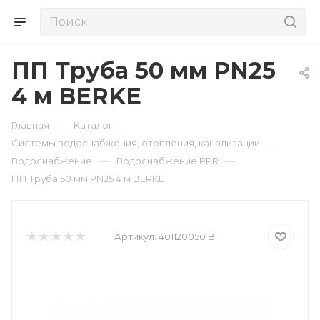
ПП Труба 50 мм PN25
4 м BERKE
—
—
Главная
Каталог
—
Системы водоснабжения, отопления, канализации
—
—
Водоснабжение
Водоснабжение PPR
ПП Труба 50 мм PN25 4 м BERKE
Артикул:
401120050 B