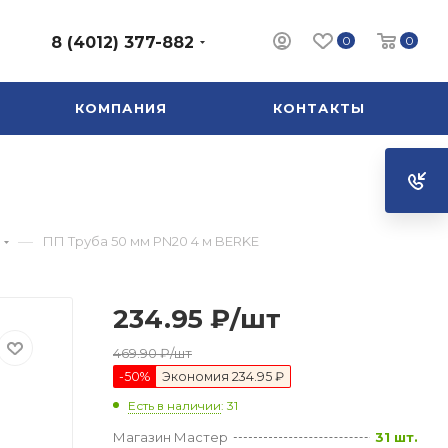
0
0
8 (4012) 377-882
КОМПАНИЯ
КОНТАКТЫ
—
ПП Труба 50 мм PN20 4 м BERKE
234.95
₽
/шт
469.90
₽
/шт
-
50
%
Экономия
234.95 ₽
Есть в наличии
: 31
Магазин Мастер
31 шт.