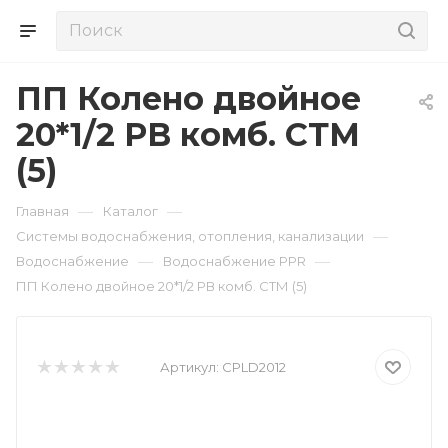
ПП Колено двойное
20*1/2 РВ комб. СТМ
(5)
—
—
Главная
Каталог
—
Системы водоснабжения, отопления, канализации
—
—
Водоснабжение
Водоснабжение PPR
ПП Колено двойное 20*1/2 РВ комб. СТМ (5)
Артикул:
CPLD2012