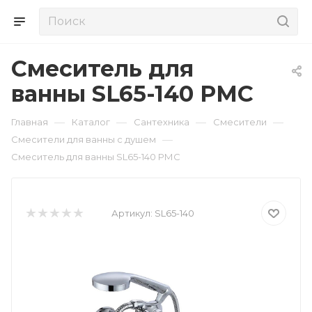
Смеситель для
ванны SL65-140 РМС
—
—
—
—
Главная
Каталог
Сантехника
Смесители
—
Смесители для ванны с душем
Смеситель для ванны SL65-140 РМС
Артикул:
SL65-140