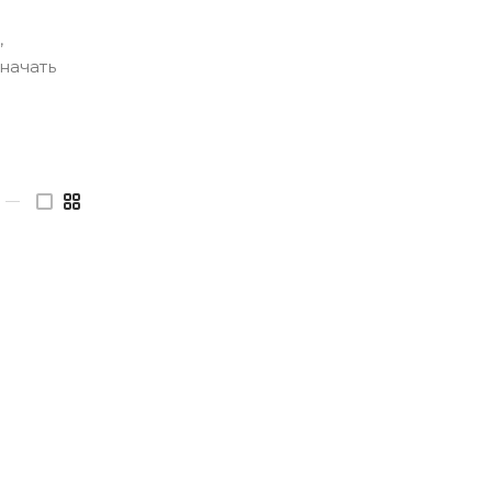
,
начать
—