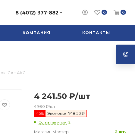
0
0
8 (4012) 377-882
КОМПАНИЯ
КОНТАКТЫ
Fabia САНАКС
4 241.50
₽
/шт
4 990
₽
/шт
-
15
%
Экономия
748.50 ₽
Есть в наличии
: 2
Магазин Мастер
2 шт.