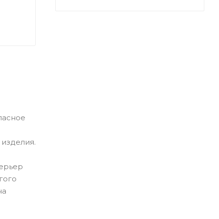
пасное
 изделия.
терьер
гого
на