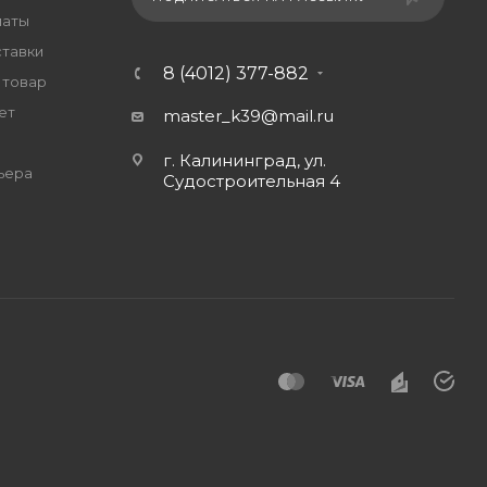
латы
ставки
8 (4012) 377-882
 товар
ет
master_k39@mail.ru
г. Калининград, ул.
ьера
Судостроительная 4