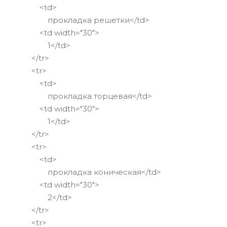
<td>
прокладка решетки</td>
<td width="30">
1</td>
</tr>
<tr>
<td>
прокладка торцевая</td>
<td width="30">
1</td>
</tr>
<tr>
<td>
прокладка коническая</td>
<td width="30">
2</td>
</tr>
<tr>