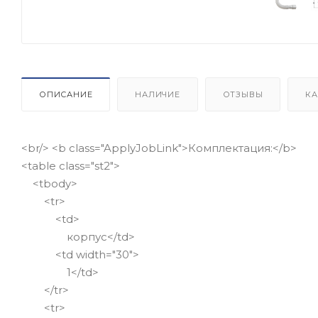
ОПИСАНИЕ
НАЛИЧИЕ
ОТЗЫВЫ
КА
<br/> <b class="ApplyJobLink">Комплектация:</b>
<table class="st2">
<tbody>
<tr>
<td>
корпус</td>
<td width="30">
1</td>
</tr>
<tr>