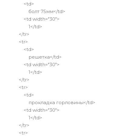
<td>
болт 75мм</td>
<td width="30">
1</td>
</tr>
<tr>
<td>
решетка</td>
<td width="30">
1</td>
</tr>
<tr>
<td>
прокладка горловины</td>
<td width="30">
1</td>
</tr>
<tr>