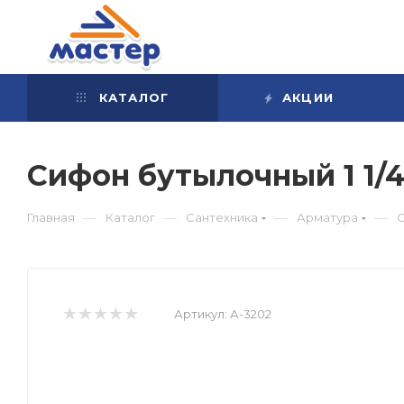
КАТАЛОГ
АКЦИИ
Сифон бутылочный 1 1/4
—
—
—
—
Главная
Каталог
Сантехника
Арматура
С
Артикул:
А-3202