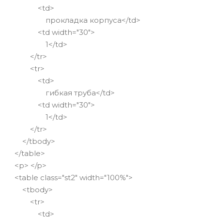
<td>
прокладка корпуса</td>
<td width="30">
1</td>
</tr>
<tr>
<td>
гибкая труба</td>
<td width="30">
1</td>
</tr>
</tbody>
</table>
<p> </p>
<table class="st2" width="100%">
<tbody>
<tr>
<td>