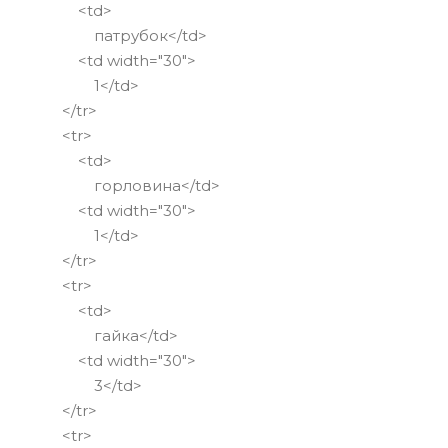
<td>
патрубок</td>
<td width="30">
1</td>
</tr>
<tr>
<td>
горловина</td>
<td width="30">
1</td>
</tr>
<tr>
<td>
гайка</td>
<td width="30">
3</td>
</tr>
<tr>