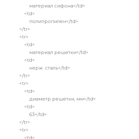
материал сифона</td>
<td>
полипропилен</td>
</tr>
<tr>
<td>
материал решетки</td>
<td>
нерж. сталь</td>
</tr>
<tr>
<td>
диаметр решетки, мм</td>
<td>
63</td>
</tr>
<tr>
<td>