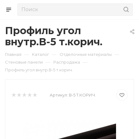
Профиль угол
внутр.В-5 т.корич.
—
—
—
Главная
Каталог
Отделочные материалы
—
—
Стеновые панели
Распродажа
Профиль угол внутр.В-5 т.корич.
Артикул:
В-5 Т.КОРИЧ.