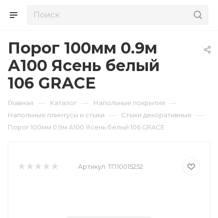
Порог 100мм 0.9м
А100 Ясень белый
106 GRACE
—
—
—
Главная
Каталог
Напольные покрытия
—
—
Напольные плинтусы и стыки
Стыки декоративные
Порог 100мм 0.9м А100 Ясень белый 106 GRACE
Артикул:
ТП10015252