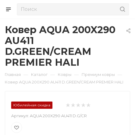
Ковер AQUA 200X290
AU411
D.GREEN/CREAM
PREMIER HALI
—
—
—
—
Главная
Каталог
Ковры
Премиум ковры
Ковер AQUA 200X290 AU411 D.GREEN/CREAM PREMIER HALI
Юбилейная скидка
Артикул:
AQUA 200X290 AU411 D.G/CR