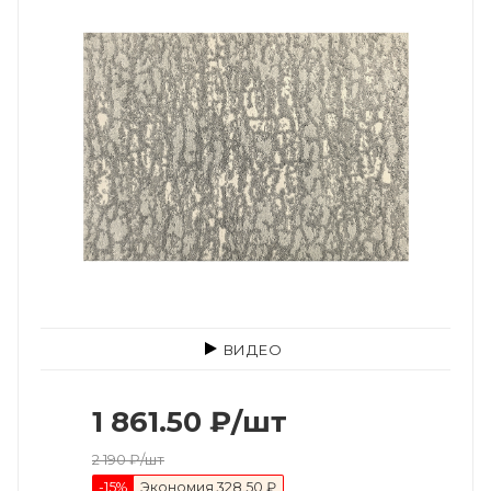
ВИДЕО
1 861.50
₽
/шт
2 190
₽
/шт
-
15
%
Экономия
328.50 ₽