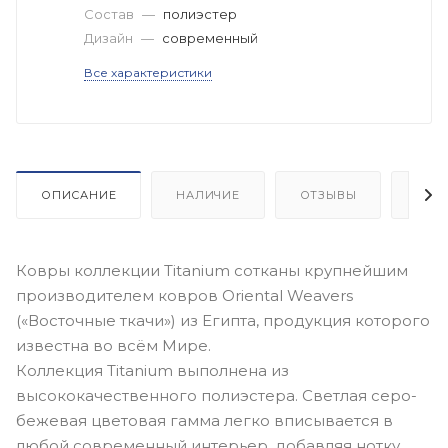
Состав
—
полиэстер
Дизайн
—
современный
Все характеристики
ОПИСАНИЕ
НАЛИЧИЕ
ОТЗЫВЫ
КАК
Ковры коллекции Titanium сотканы крупнейшим
производителем ковров Oriental Weavers
(«Восточные ткачи») из Египта, продукция которого
известна во всём Мире.
Коллекция Titanium выполнена из
высококачественного полиэстера. Светлая серо-
бежевая цветовая гамма легко вписывается в
любой современный интерьер, добавляя нотку