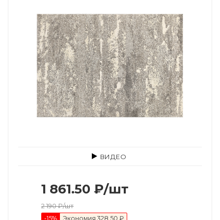
ВИДЕО
1 861.50
₽
/шт
2 190
₽
/шт
-
15
%
Экономия
328.50 ₽