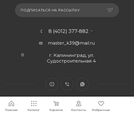
ПОДПИСАТЬСЯ НА РАССЫЛКУ
8 (4012) 377-882
master_k39@mail.ru
г. Калининград, ул.
Судостроительная 4
Главная
Каталог
Корзина
Контакты
Избранные
2026 © Интернет-магазин МАСТЕР39 предоставит свои
торговые интернет-площадки для продажи товаров
строительного и бытового назначения и сопутствующие им.