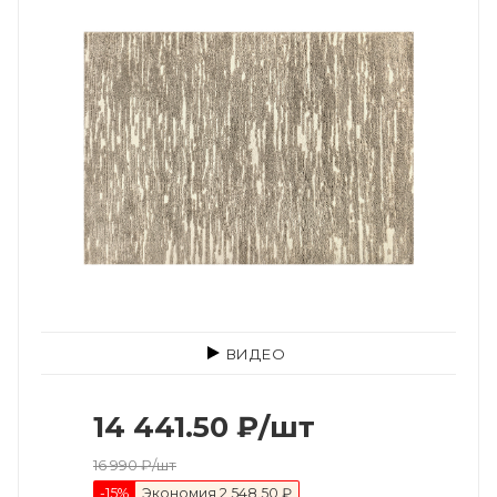
ВИДЕО
14 441.50
₽
/шт
16 990
₽
/шт
-
15
%
Экономия
2 548.50 ₽