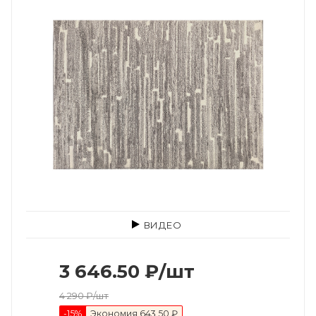
ВИДЕО
3 646.50
₽
/шт
4 290
₽
/шт
-
15
%
Экономия
643.50 ₽