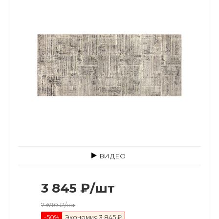
ВИДЕО
3 845
₽
/шт
7 690
₽
/шт
-
50
%
Экономия
3 845 ₽