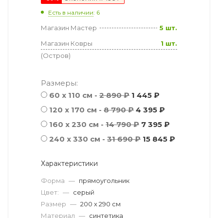
Есть в наличии
: 6
Магазин Мастер
5 шт.
Магазин Ковры
1 шт.
(Остров)
Размеры:
60 x 110 см -
2 890 ₽
1 445 ₽
120 x 170 см -
8 790 ₽
4 395 ₽
160 x 230 см -
14 790 ₽
7 395 ₽
240 x 330 см -
31 690 ₽
15 845 ₽
Характеристики
Форма
—
прямоугольник
Цвет:
—
серый
Размер
—
200 x 290 см
Материал
—
синтетика