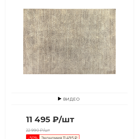
ВИДЕО
11 495
₽
/шт
22 990
₽
/шт
-
50
%
Экономия
11 495 ₽