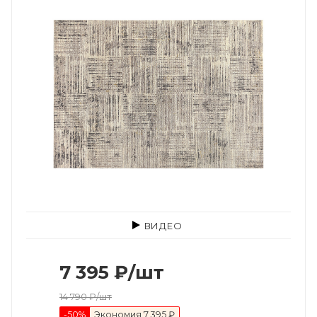
ВИДЕО
7 395
₽
/шт
14 790
₽
/шт
-
50
%
Экономия
7 395 ₽