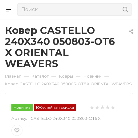
Ковер CASTELLO
240X340 050803-OT6
X ORIENTAL
WEAVERS
—
—
—
—
Главная
Каталог
Ковры
Новинки
Ковер CASTELLO 240X340 050803-OT6 X ORIENTAL WEAVERS
Новинка
Юбилейная скидка
Артикул:
CASTELLO 240X340 050803-OT6 X