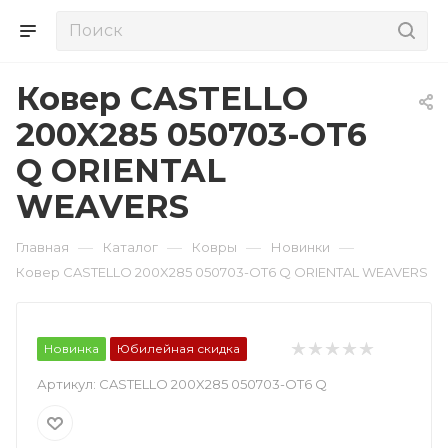
Ковер CASTELLO
200X285 050703-OT6
Q ORIENTAL
WEAVERS
—
—
—
—
Главная
Каталог
Ковры
Новинки
Ковер CASTELLO 200X285 050703-OT6 Q ORIENTAL WEAVERS
Новинка
Юбилейная скидка
Артикул:
CASTELLO 200X285 050703-OT6 Q