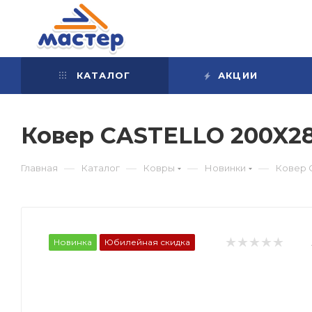
КАТАЛОГ
АКЦИИ
Ковер CASTELLO 200X2
—
—
—
—
Главная
Каталог
Ковры
Новинки
Ковер 
Новинка
Юбилейная скидка