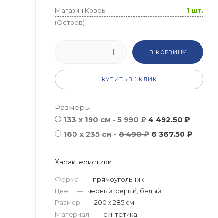
Магазин Ковры
1 шт.
(Остров)
В КОРЗИНУ
КУПИТЬ В 1 КЛИК
Размеры:
133 x 190 см -
5 990 ₽
4 492.50 ₽
160 x 235 см -
8 490 ₽
6 367.50 ₽
Характеристики
Форма
—
прямоугольник
Цвет:
—
чёрный, серый, белый
Размер
—
200 x 285 см
Материал
—
синтетика