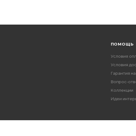
ПОМОЩЬ
Условия оп
Условия до
Гарантия на
Вопрос-отв
Коллекции
Идеи интер