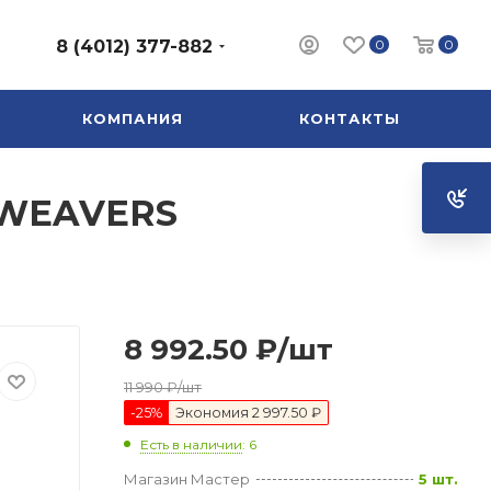
0
0
8 (4012) 377-882
КОМПАНИЯ
КОНТАКТЫ
L WEAVERS
8 992.50
₽
/шт
11 990
₽
/шт
-
25
%
Экономия
2 997.50 ₽
Есть в наличии
: 6
Магазин Мастер
5 шт.