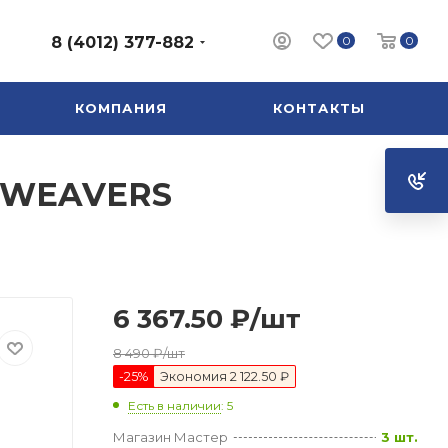
0
0
8 (4012) 377-882
КОМПАНИЯ
КОНТАКТЫ
L WEAVERS
6 367.50
₽
/шт
8 490
₽
/шт
-
25
%
Экономия
2 122.50 ₽
Есть в наличии
: 5
Магазин Мастер
3 шт.