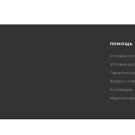
ПОМОЩЬ
Условия оп
Условия до
Гарантия на
Вопрос-отв
Коллекции
Идеи интер