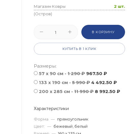
Магазин Ковры
2 шт.
(Остров)
В КОРЗИНУ
КУПИТЬ В 1 КЛИК
Размеры:
57 х 90 см -
1 290 ₽
967.50 ₽
133 x 190 см -
5 990 ₽
4 492.50 ₽
200 x 285 см -
11 990 ₽
8 992.50 ₽
Характеристики
Форма
—
прямоугольник
Цвет:
—
бежевый, белый
Размер
—
160 x 235 см