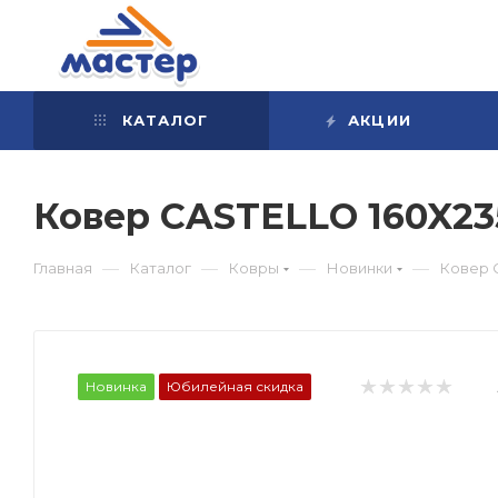
КАТАЛОГ
АКЦИИ
Ковер CASTELLO 160X2
—
—
—
—
Главная
Каталог
Ковры
Новинки
Ковер 
Новинка
Юбилейная скидка