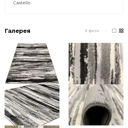
Castello
Галерея
5
фото
—