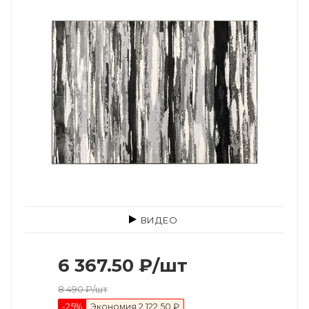
ВИДЕО
6 367.50
₽
/шт
8 490
₽
/шт
-
25
%
Экономия
2 122.50 ₽