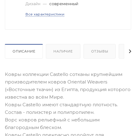
Дизайн
—
современный
Все характеристики
ОПИСАНИЕ
НАЛИЧИЕ
ОТЗЫВЫ
КАК
Ковры коллекции Castello сотканы крупнейшим
производителем ковров Oriental Weavers
(«Восточные ткачи») из Египта, продукция которого
известна во всём Мире.
Ковры Castello имеют стандартную плотность.
Состав - полиэстер и полипропилен.
Ворс ковров рельефный с небольшим
благородным блеском.
Ковры Castello прекрасно подойдут для