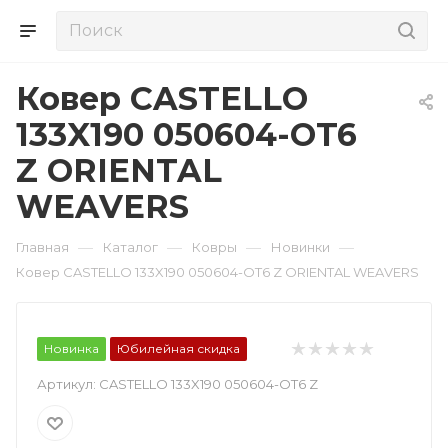
Ковер CASTELLO
133X190 050604-OT6
Z ORIENTAL
WEAVERS
—
—
—
—
Главная
Каталог
Ковры
Новинки
Ковер CASTELLO 133X190 050604-OT6 Z ORIENTAL WEAVERS
Новинка
Юбилейная скидка
Артикул:
CASTELLO 133X190 050604-OT6 Z