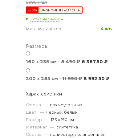
5 990
₽
/шт
-
25
%
Экономия
1 497.50 ₽
Есть в наличии
: 4
Магазин Мастер
4 шт.
Размеры:
160 x 235 см -
8 490 ₽
6 367.50 ₽
200 x 285 см -
11 990 ₽
8 992.50 ₽
Характеристики
Форма
—
прямоугольник
Цвет:
—
чёрный, белый
Размер
—
133 x 190 см
Материал
—
синтетика
Состав
—
полиэстер, полипропилен