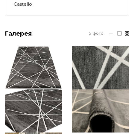
Castello
Галерея
5
фото
—