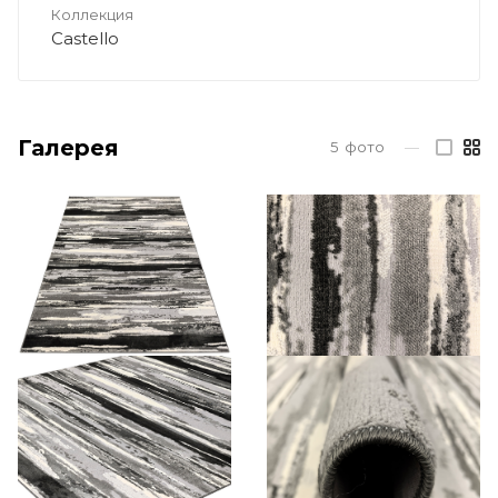
Коллекция
Castello
Галерея
5
фото
—