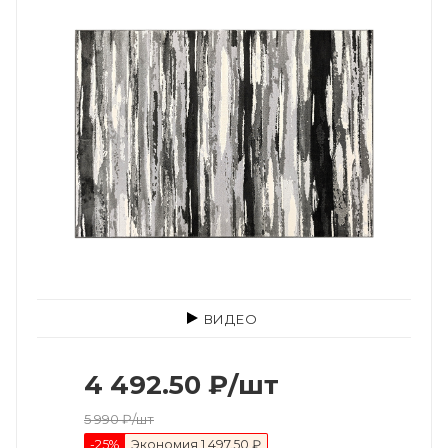
ВИДЕО
4 492.50
₽
/шт
5 990
₽
/шт
-
25
%
Экономия
1 497.50 ₽