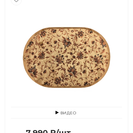
ВИДЕО
7 990
₽
/шт