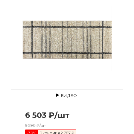
ВИДЕО
6 503
₽
/шт
9 290
₽
/шт
-
30
%
Экономия
2 787 ₽