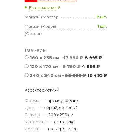
Есть в наличии
: 8
Магазин Мастер
7 шт.
Магазин Ковры
1 шт.
(Остров)
Размеры:
160 x 235 см -
17 990 ₽
8 995 ₽
120 x 170 см -
9 790 ₽
4 895 ₽
240 x 340 см -
38 990 ₽
19 495 ₽
Характеристики
Форма
—
прямоугольник
Цвет:
—
серый, бежевый
Размер
—
200 x 280 см
Материал
—
синтетика
Состав
—
полипропилен