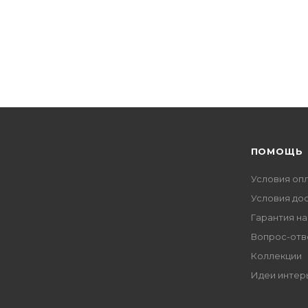
ПОМОЩЬ
Условия оп
Условия до
Гарантия на
Вопрос-отв
Коллекции
Идеи интер