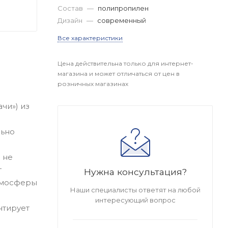
Состав
—
полипропилен
Дизайн
—
современный
Все характеристики
Цена действительна только для интернет-
магазина и может отличаться от цен в
розничных магазинах
чи») из
льно
 не
т
Нужна консультация?
тмосферы
Наши специалисты ответят на любой
интересующий вопрос
нтирует