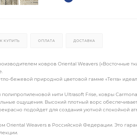
К КУПИТЬ
ОПЛАТА
ДОСТАВКА
зводителем ковров Oriental Weavers («Восточные тка
е.
етло-бежевой природной цветовой гамме «Terra» идеа
олипропиленовой нити Ultrasoft Frise, ковры Carmona
тильные ощущения. Высокий плотный ворс обеспечивае
рекрасно подойдет для создания уютной спокойной а
 Oriental Weavers в Российской Федерации. Это гара
лекции.