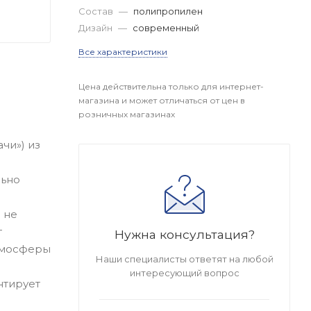
Состав
—
полипропилен
Дизайн
—
современный
Все характеристики
Цена действительна только для интернет-
магазина и может отличаться от цен в
розничных магазинах
чи») из
льно
 не
т
Нужна консультация?
тмосферы
Наши специалисты ответят на любой
интересующий вопрос
нтирует