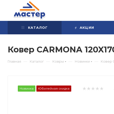
КАТАЛОГ
АКЦИИ
Ковер CARMONA 120X17
—
—
—
—
Главная
Каталог
Ковры
Новинки
Ковер 
Новинка
Юбилейная скидка