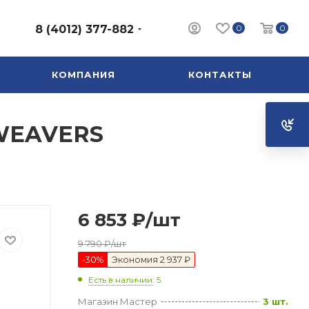
0
0
8 (4012) 377-882
КОМПАНИЯ
КОНТАКТЫ
 WEAVERS
6 853
₽
/шт
9 790
₽
/шт
-
30
%
Экономия
2 937 ₽
Есть в наличии
: 5
Магазин Мастер
3 шт.