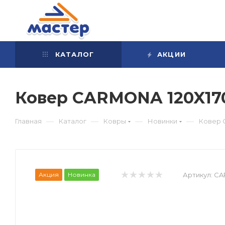
КАТАЛОГ
АКЦИИ
Ковер CARMONA 120X17
—
—
—
—
Главная
Каталог
Ковры
Новинки
Ковер 
Акция
Новинка
Артикул:
CA