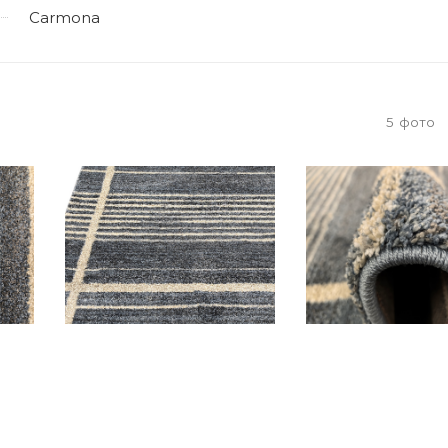
Carmona
5
фото