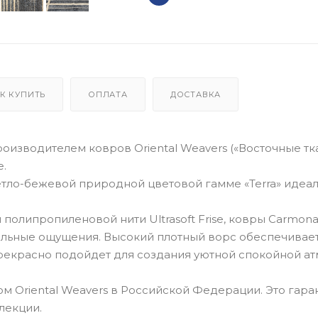
К КУПИТЬ
ОПЛАТА
ДОСТАВКА
зводителем ковров Oriental Weavers («Восточные тка
е.
етло-бежевой природной цветовой гамме «Terra» идеа
олипропиленовой нити Ultrasoft Frise, ковры Carmona
тильные ощущения. Высокий плотный ворс обеспечивае
рекрасно подойдет для создания уютной спокойной а
 Oriental Weavers в Российской Федерации. Это гара
лекции.