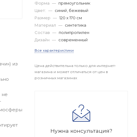
Форма
—
прямоугольник
Цвет:
—
синий, бежевый
Размер
—
120 x 170 см
Материал
—
синтетика
Состав
—
полипропилен
Дизайн
—
современный
Все характеристики
чи») из
Цена действительна только для интернет-
магазина и может отличаться от цен в
розничных магазинах
льно
 не
т
тмосферы
нтирует
Нужна консультация?