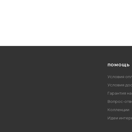
ПОМОЩЬ
Условия оп
Условия до
Гарантия на
Вопрос-отв
Коллекции
Идеи интер