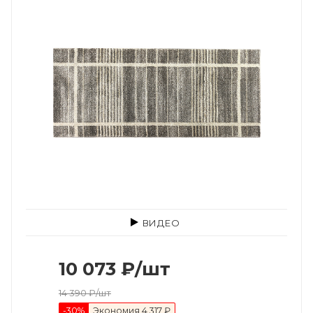
ВИДЕО
10 073
₽
/шт
14 390
₽
/шт
-
30
%
Экономия
4 317 ₽