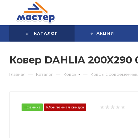
КАТАЛОГ
АКЦИИ
Ковер DAHLIA 200X290
—
—
—
Главная
Каталог
Ковры
Ковры с современным
Новинка
Юбилейная скидка