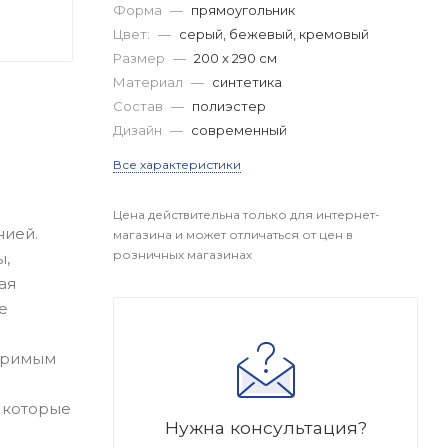
Форма
—
прямоугольник
Цвет:
—
серый, бежевый, кремовый
Размер
—
200 x 290 см
Материал
—
синтетика
Состав
—
полиэстер
Дизайн
—
современный
Все характеристики
Цена действительна только для интернет-
нией.
магазина и может отличаться от цен в
розничных магазинах
ы,
ая
е
торимым
 которые
Нужна консультация?