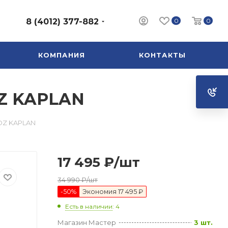
0
0
8 (4012) 377-882
КОМПАНИЯ
КОНТАКТЫ
OZ KAPLAN
OZ KAPLAN
17 495
₽
/шт
34 990
₽
/шт
-
50
%
Экономия
17 495 ₽
Есть в наличии
: 4
Магазин Мастер
3 шт.