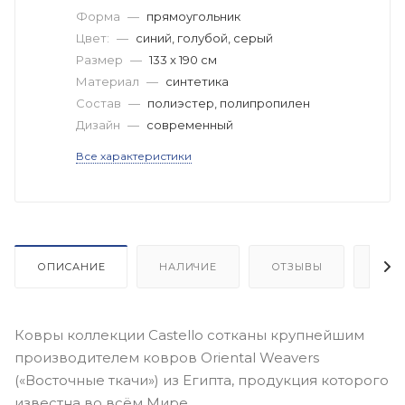
Форма
—
прямоугольник
Цвет:
—
синий, голубой, серый
Размер
—
133 x 190 см
Материал
—
синтетика
Состав
—
полиэстер, полипропилен
Дизайн
—
современный
Все характеристики
ОПИСАНИЕ
НАЛИЧИЕ
ОТЗЫВЫ
КАК
Ковры коллекции Castello сотканы крупнейшим
производителем ковров Oriental Weavers
(«Восточные ткачи») из Египта, продукция которого
известна во всём Мире.