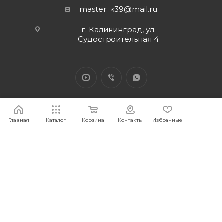
master_k39@mail.ru
г. Калининград, ул.
Судостроительная 4
Главная
Каталог
Корзина
Контакты
Избранные
2026 © Интернет-магазин МАСТЕР39 предоставит свои
торговые интернет-площадки для продажи товаров
строительного и бытового назначения и сопутствующие им.