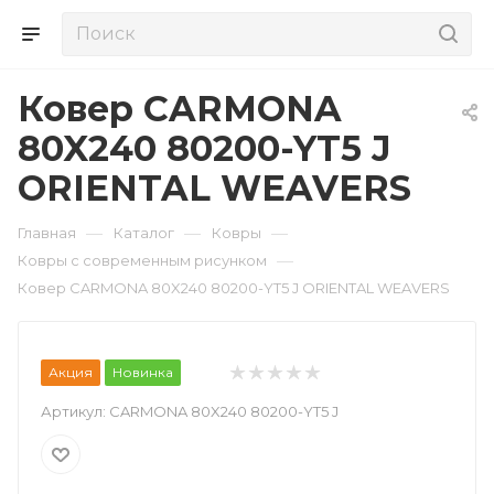
Ковер CARMONA
80X240 80200-YT5 J
ORIENTAL WEAVERS
—
—
—
Главная
Каталог
Ковры
—
Ковры с современным рисунком
Ковер CARMONA 80X240 80200-YT5 J ORIENTAL WEAVERS
Акция
Новинка
Артикул:
CARMONA 80X240 80200-YT5 J