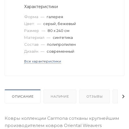
Характеристики
Форма
—
галерея
Цвет:
—
серый, бежевый
Размер
—
80 x 240 см
Материал
—
синтетика
Состав
—
полипропилен
Дизайн
—
современный
Все характеристики
ОПИСАНИЕ
НАЛИЧИЕ
ОТЗЫВЫ
КАК
Ковры коллекции Carmona сотканы крупнейшим
производителем ковров Oriental Weavers