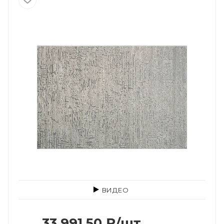
ВИДЕО
33 991.50
₽
/шт