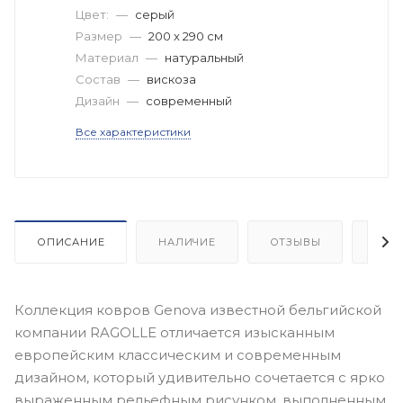
Цвет:
—
серый
Размер
—
200 x 290 см
Материал
—
натуральный
Состав
—
вискоза
Дизайн
—
современный
Все характеристики
ОПИСАНИЕ
НАЛИЧИЕ
ОТЗЫВЫ
КАК
Коллекция ковров Genova известной бельгийской
компании RAGOLLE отличается изысканным
европейским классическим и современным
дизайном, который удивительно сочетается с ярко
выраженным рельефным рисунком, выполненным