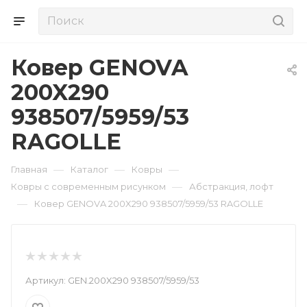
Ковер GENOVA
200X290
938507/5959/53
RAGOLLE
—
—
—
Главная
Каталог
Ковры
—
Ковры с современным рисунком
Абстракция, лофт
—
Ковер GENOVA 200X290 938507/5959/53 RAGOLLE
Артикул:
GEN.200X290 938507/5959/53